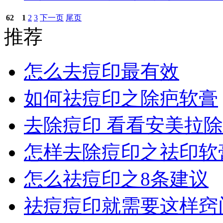
62
1
2
3
下一页
尾页
推荐
怎么去痘印最有效
如何祛痘印之除疤软膏
去除痘印 看看安美拉
怎样去除痘印之祛印软
怎么祛痘印之8条建议
祛痘痘印就需要这样窍