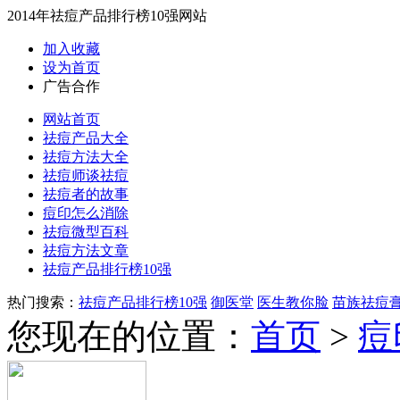
2014年祛痘产品排行榜10强网站
加入收藏
设为首页
广告合作
网站首页
祛痘产品大全
祛痘方法大全
祛痘师谈祛痘
祛痘者的故事
痘印怎么消除
祛痘微型百科
祛痘方法文章
祛痘产品排行榜10强
热门搜索：
祛痘产品排行榜10强
御医堂
医生教你脸
苗族祛痘
您现在的位置：
首页
>
痘