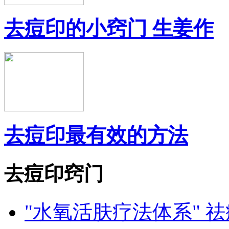
去痘印的小窍门 生姜作
去痘印最有效的方法
去痘印窍门
"水氧活肤疗法体系" 