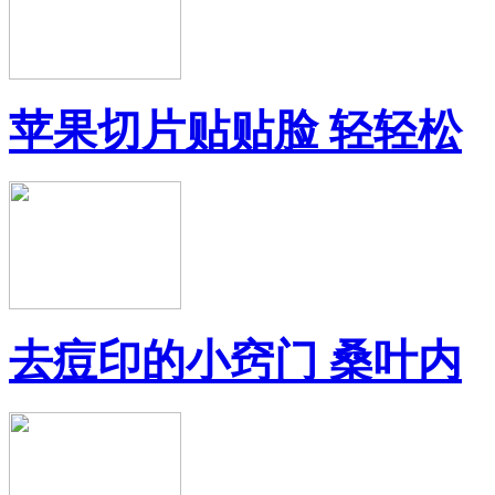
苹果切片贴贴脸 轻轻松
去痘印的小窍门 桑叶内