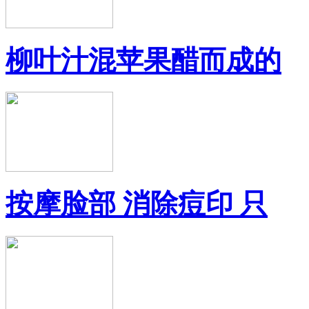
柳叶汁混苹果醋而成的
按摩脸部 消除痘印 只