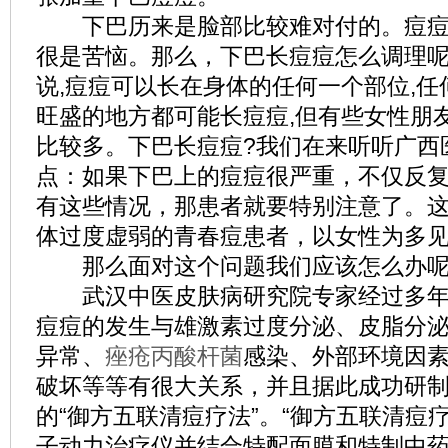
下巴历来是脸部比较难对付的。痘痘横
很是苦恼。那么，下巴长痘痘怎么调理呢
说,痘痘可以长在身体的任何一个部位,任
旺盛的地方都可能长痘痘,但有些女性朋
比较多。下巴长痘痘?我们在来听听广西
点：如果下巴上的痘痘很严重，不仅反
有这些情况，那患者就要特别注意了。
体过度虚弱的青春痘患者，以女性为多
那么面对这个问题我们应该怎么办呢
武汉中医皮肤病研究院专家经过多年
痘痘的发生与雄激素过度分泌、皮脂分
异常、
痤疮丙酸杆菌
感染、外部环境因
破坏等等有很大关系，并且据此成功研
的“御方五联清痘疗法”。“御方五联清痘
子动力治疗仪并结合特配面膜和特制中