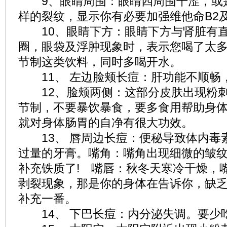
9、眼睛周围：眼睛四周围干涩，或
样的裂纹，显示你有必要加强维他命B2及
10、眼睛下方：眼睛下方与肾脏有直
圈，眼袋及浮肿现象时，表示您喝了太
节制这类饮料，同时多喝开水。
11、 左边脸颊长痘：肝功能不顺畅
12、脸颊两侧：这部分皮肤出现粉刺
节制，不要暴饮暴食，要多食用帮助身
就对身体肠胃的自净有很大功效。
13、 唇周边长痘：便秘导致体内毒
过量的牙膏。嘴角：嘴角出现细微的皱
补充铁质了! 嘴唇：秋冬天寒冷干燥，
剥裂现象，那是你的身体在告诉你，缺乏
补充一番。
14、 下巴长痘：内分泌失调。要少