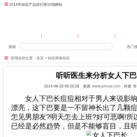
2014年祛痘产品排行榜10强网站
网站首页
祛痘产品大全
祛痘方法大全
祛痘师
搜索
热门
您现在的位置：
首页
>
祛痘师谈祛痘
听听医生来分析女人下巴
2014-06-20 00:20:28 来源:
www.yohula.com
作者:
青
女人下巴长痘痘相对于男人来说影响
漂亮，这下巴要是一不留神长出了几颗
怎见男朋友?明天怎去上班?好可恶啊!
已经是必然趋势，但是不能够盲目，且