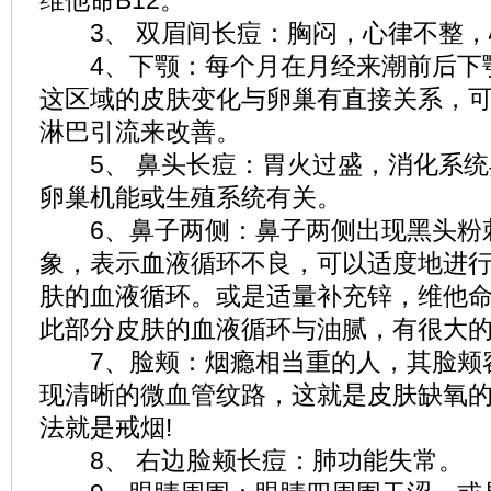
维他命B12。
3、 双眉间长痘：胸闷，心律不整，
4、下颚：每个月在月经来潮前后下
这区域的皮肤变化与卵巢有直接关系，
淋巴引流来改善。
5、 鼻头长痘：胃火过盛，消化系统
卵巢机能或生殖系统有关。
6、鼻子两侧：鼻子两侧出现黑头粉
象，表示血液循环不良，可以适度地进
肤的血液循环。或是适量补充锌，维他命
此部分皮肤的血液循环与油腻，有很大
7、脸颊：烟瘾相当重的人，其脸颊
现清晰的微血管纹路，这就是皮肤缺氧
法就是戒烟!
8、 右边脸颊长痘：肺功能失常。