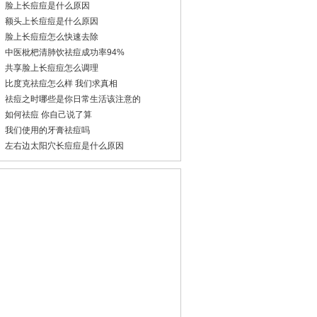
脸上长痘痘是什么原因
额头上长痘痘是什么原因
脸上长痘痘怎么快速去除
中医枇杷清肺饮祛痘成功率94%
共享脸上长痘痘怎么调理
比度克祛痘怎么样 我们求真相
祛痘之时哪些是你日常生活该注意的
如何祛痘 你自己说了算
我们使用的牙膏祛痘吗
左右边太阳穴长痘痘是什么原因