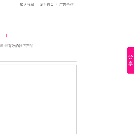
加入收藏
设为首页
广告合作
除
祛痘微型百科
痘
最有效的祛痘产品