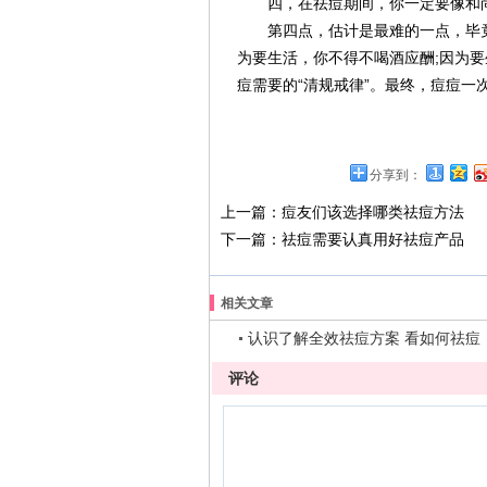
四，在祛痘期间，你一定要像和尚
第四点，估计是最难的一点，毕竟“
为要生活，你不得不喝酒应酬;因为
痘需要的“清规戒律”。最终，痘痘一
分享到：
上一篇：
痘友们该选择哪类祛痘方法
下一篇：
祛痘需要认真用好祛痘产品
相关文章
认识了解全效祛痘方案 看如何祛痘
评论