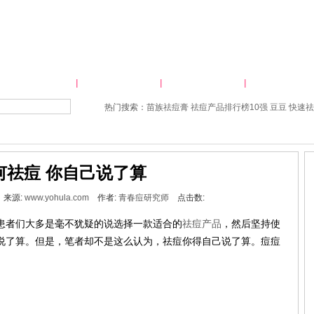
祛痘方法大全
祛痘师谈祛痘
祛痘者的故事
痘印怎么消
热门搜索：
苗族祛痘膏
祛痘产品排行榜10强
豆豆
快速祛
何祛痘 你自己说了算
55 来源:
www.yohula.com
作者:
青春痘研究师
点击数:
患者们大多是毫不犹疑的说选择一款适合的
祛痘产品
，然后坚持使
说了算。但是，笔者却不是这么认为，祛痘你得自己说了算。痘痘