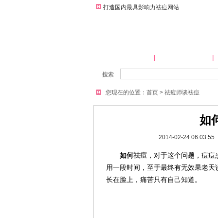
打造国内最具影响力祛痘网站
网站首页
祛痘产品大全
搜索
您现在的位置：
首页
>
祛痘师谈祛痘
如
2014-02-24 06:03:
如何
祛痘
，对于这个问题，痘痘
用一段时间，至于最终有无效果老天
长在脸上，痛苦只有自己知道。