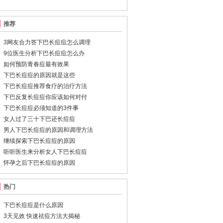
推荐
3网友合力答下巴长痘痘怎么调理
9位医生分析下巴长痘痘怎么办
如何预防青春痘最有效果
下巴长痘痘的原因就是这些
下巴长痘痘推荐食疗的治疗方法
下巴反复长痘痘你应该如何对付
下巴长痘痘必须知道的3件事
女人过了三十下巴还长痘痘
男人下巴长痘痘的原因和调理方法
继续探索下巴长痘痘的原因
听听医生来分析女人下巴长痘痘
怀孕之后下巴长痘痘的原因
热门
下巴长痘痘是什么原因
3天见效 快速祛痘方法大揭秘