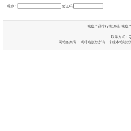
昵称：
验证码:
祛痘产品排行榜10强| 祛痘
联系方式：QQ
网站备案号： 哟呼啦版权所有：未经本站站