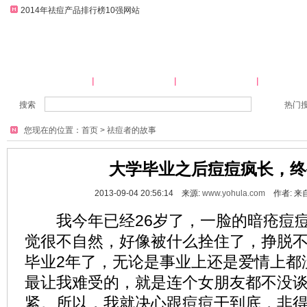
2014年祛痘产品排行榜10强网站
网站首页
祛痘产品大全
祛痘方法大全
祛痘师
搜索
热门
您现在的位置：
首页
>
祛痘者的故事
大学毕业之后痘痘疯长，终
2013-09-04 20:56:14 来源:
www.yohula.com
作者: 来
我今年已经26岁了，一脸的暗疮痘痘
觉很不自然，好像被什么拴住了，挣脱
毕业2年了，无论是事业上还是爱情上都
最让我难受的，就是连个女朋友都不没
紧。所以，我就决心跟痘痘干到底，非